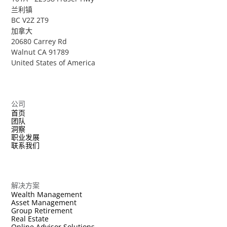
兰利镇
BC V2Z 2T9
加拿大
20680 Carrey Rd
Walnut CA 91789
United States of America
公司
首页
团队
洞察
职业发展
联系我们
解决方案
Wealth Management
Asset Management
Group Retirement
Real Estate
Online Advisor Solutions