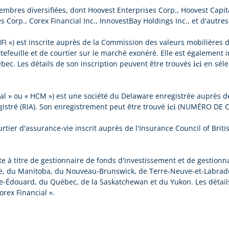
mbres diversifiées, dont Hoovest Enterprises Corp., Hoovest Capita
s Corp., Corex Financial Inc., InnovestBay Holdings Inc., et d'autre
 HFI ») est inscrite auprès de la Commission des valeurs mobilières 
tefeuille et de courtier sur le marché exonéré. Elle est également 
ici
ec. Les détails de son inscription peuvent être trouvés
en séle
al » ou « HCM ») est une société du Delaware enregistrée auprès 
ici
gistré (RIA). Son enregistrement peut être trouvé
(NUMÉRO DE CO
ourtier d'assurance-vie inscrit auprès de l'Insurance Council of Bri
crite à titre de gestionnaire de fonds d'investissement et de gestionn
que, du Manitoba, du Nouveau-Brunswick, de Terre-Neuve-et-Labrado
nce-Édouard, du Québec, de la Saskatchewan et du Yukon. Les détail
orex Financial ».